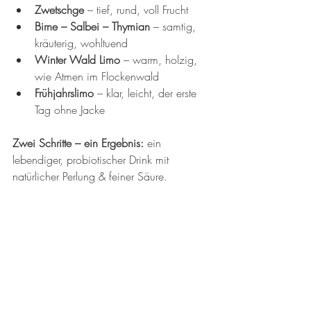
Zwetschge
 – tief, rund, voll Frucht
Birne – Salbei – Thymian
 – samtig, 
kräuterig, wohltuend
Winter Wald Limo
 – warm, holzig, 
wie Atmen im Flockenwald
Frühjahrslimo
 – klar, leicht, der erste 
Tag ohne Jacke
Zwei Schritte – ein Ergebnis: 
ein 
lebendiger, probiotischer Drink mit 
natürlicher Perlung & feiner Säure.