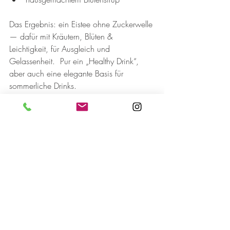
Das Ergebnis: ein Eistee ohne Zuckerwelle 
— dafür mit Kräutern, Blüten & 
Leichtigkeit, für Ausgleich und 
Gelassenheit.  Pur ein „Healthy Drink“, 
aber auch eine elegante Basis für 
sommerliche Drinks.
Healthy Drinks beim 
Zebra – lebendig, 
natürlich, 
handgemacht
Wenn du Kefir, Kombucha, Chaga oder 
Eistee bei uns bestellst, bestellst du nicht 
„ein Getränk“. Du bestellst:
zwei Wochen Fermentation
echte Zutaten