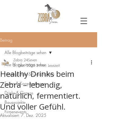
Beitrag
Alle Blogbeiträge sehen
Zebra 24Seven
Alle Blogbeiträge sehen
5. Dez. 2025
3 Min. Lesezeit
Healthy Drinks beim
Hintergründe & Geschichten
Zebra – lebendig,
Feiern & Kooperationen
Drinks & Genuss
natürlich, fermentiert.
Bauprojekte
Und voller Gefühl.
Firmenevents
Aktualisiert:
7. Dez. 2025