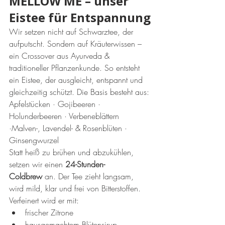
MELLOW ME – unser 
Eistee für Entspannung
Wir setzen nicht auf Schwarztee, der 
aufputscht. Sondern auf Kräuterwissen – 
ein Crossover aus Ayurveda & 
traditioneller Pflanzenkunde. So entsteht 
ein Eistee, der ausgleicht, entspannt und 
gleichzeitig schützt. Die Basis besteht aus:
Apfelstücken · Gojibeeren · 
Holunderbeeren · Verbeneblättern 
·Malven-, Lavendel- & Rosenblüten · 
Ginsengwurzel
Statt heiß zu brühen und abzukühlen, 
setzen wir einen 
24-Stunden-
Coldbrew
 an. Der Tee zieht langsam, 
wird mild, klar und frei von Bitterstoffen.
Verfeinert wird er mit:
frischer Zitrone
hausgemachtem Blütensirup