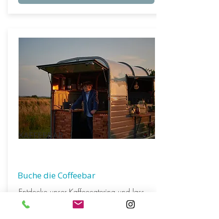
KAFFEEBAR
Buche die Coffeebar
Entdecke unser Kaffeecatering und lass
Dich von unseren
Baristas
verführen! Du
kannst auch ein
kleines Coffeebike
als