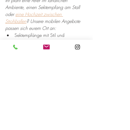
Ihr plant eine Feier im ländlichen 
Ambiente, einen Sektempfang am Stall 
oder 
eine Hochzeit zwischen 
Strohballen
? Unsere mobilen Angebote 
passen sich eurem Ort an:
Sektempfänge mit Stil und 
Pferdemotto
Kaffeecatering im Reitstall 
Cocktails direkt aus unserem 
Pferdeanhänger
Alle Angebote ansehen
Feiern & Kooperationen