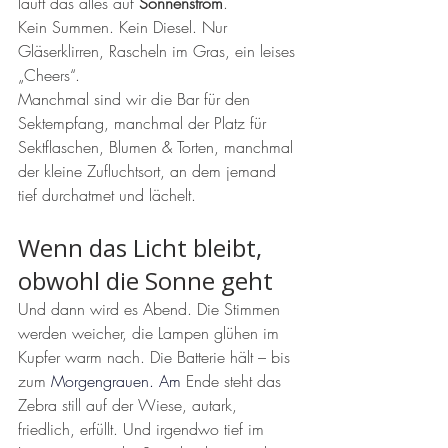
läuft das alles auf 
Sonnenstrom
.
Kein Summen. Kein Diesel. Nur 
Gläserklirren, Rascheln im Gras, ein leises 
„Cheers“.
Manchmal sind wir die Bar für den 
Sektempfang, manchmal der Platz für 
Sektflaschen, Blumen & Torten, manchmal 
der kleine Zufluchtsort, an dem jemand 
tief durchatmet und lächelt.
Wenn das Licht bleibt, 
obwohl die Sonne geht
Und dann wird es Abend. Die Stimmen 
werden weicher, die Lampen glühen im 
Kupfer warm nach. Die Batterie hält – bis 
zum 
Morgengrauen.
 Am
 Ende steht das 
Zebra still auf der Wiese, autark, 
friedlich, erfüllt. Und irgendwo tief im 