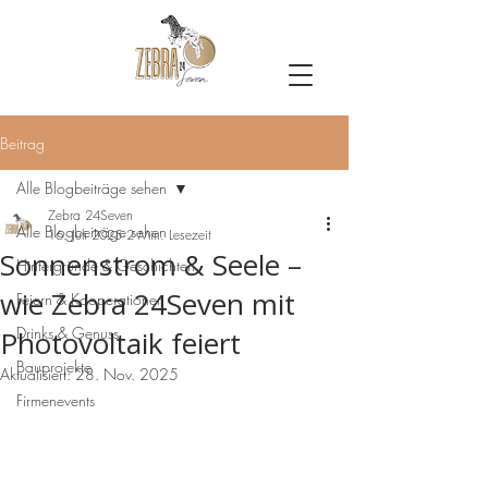
Beitrag
Alle Blogbeiträge sehen
Zebra 24Seven
Alle Blogbeiträge sehen
16. Juli 2025
2 Min. Lesezeit
Sonnenstrom & Seele –
Hintergründe & Geschichten
wie Zebra 24Seven mit
Feiern & Kooperationen
Drinks & Genuss
Photovoltaik feiert
Bauprojekte
Aktualisiert:
28. Nov. 2025
Firmenevents