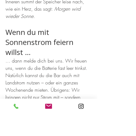
Inneren summt der Speicher leise nach, 
wie ein Herz, das sagt: 
Morgen wird 
wieder Sonne.
Wenn du mit 
Sonnenstrom feiern 
willst …
… dann melde dich bei uns. Wir freuen 
uns, wenn du die Batterie fast leer trinkst. 
Natürlich kannst du die Bar auch mit 
Landstrom nutzen – oder ein ganzes 
Wochenende mieten. Übrigens: Wir 
bringen nicht nur Strom mit – sondern 
auch kaltes & warmes Wasser im Tank. 
Praktisch für 
Kaffee
, 
Cocktails
, 
Sektgläser
spülen, Gläser & Tortenrituale
Hier erhältst Du mehr Informationen zur 